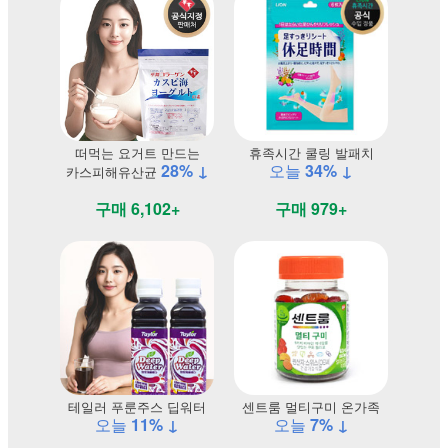
떠먹는 요거트 만드는
휴족시간 쿨링 발패치
28% ↓
오늘
34% ↓
카스피해유산균
구매 6,102+
구매 979+
테일러 푸룬주스 딥워터
센트룸 멀티구미 온가족
오늘
11% ↓
오늘
7% ↓