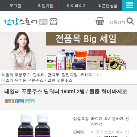
로그인
회원가입
*
마이페이지
최근본상품
상품검색
테일러 푸룬주스, 딥워터, 건자두, 말린과일, 무화과..
테일러 유기농 푸룬주스 / 일반 푸룬주스
테일러 푸룬주스 딥워터 180ml 2병 / 클룹 화이바제로
상품특징
빠르게 속시원하게 건
강하게
판매량
이 공식스토어에서 이