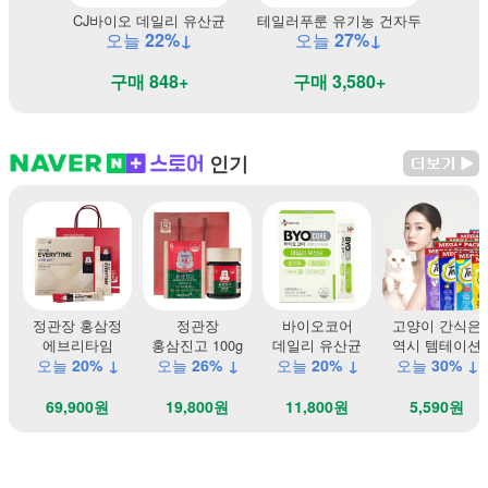
CJ바이오 데일리 유산균
테일러푸룬 유기농 건자두
오늘
22%↓
오늘
27%↓
구매 848+
구매 3,580+
인기
정관장 홍삼정
정관장
바이오코어
고양이 간식은
에브리타임
홍삼진고 100g
데일리 유산균
역시 템테이션
오늘
20% ↓
오늘
26% ↓
오늘
20% ↓
오늘
30% ↓
69,900원
19,800원
11,800원
5,590원