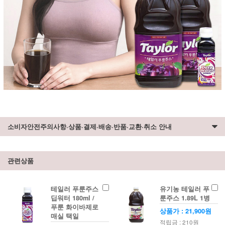
소비자안전주의사항·상품·결제·배송·반품·교환·취소 안내
관련상품
테일러 푸룬주스
유기농 테일러 푸
딥워터 180ml /
룬주스 1.89L 1병
푸룬 화이바제로
상품가 : 21,900원
매실 택일
적립금 : 210원