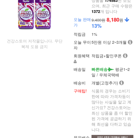
상품을
번 보았
174583
으며, 최근 구매 수량은
개 입니다
1372
8,180
오늘 판매
9,400원
원
가
13
%
적립금
1%
건강스토어 저작물입니다. 무단
오늘 무이
5만원 이상 2~3개월
복제 도용 금지
자
회원혜택
적립금+할인쿠폰
배송일
평균1~2
빠른배송
일 / 우체국택배
배송비
개별(고정추가)
구매팁!
식품의 경우는 소비기
한에 따라 가격차등이
많다는 사실을 알고 계
신가요? 건강스토어는
최신 상품을 좀 더 할인
된 가격에 공급하기 위
해 최선을 다하고 있습
니다.
묶음배송