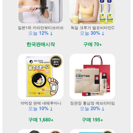
일본1위 카라만뷰티브러쉬
독일 크루거 발포비타민C
오늘
12% ↓
오늘
30% ↓
한국판매시작
구매 70+
10억장 판매 네떼루마니
정관장 홍삼정 에브리타임
오늘
10% ↓
오늘
20% ↓
구매 1,680+
구매 195+