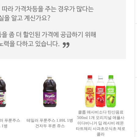
클룹 애사비소다 탄산음료
500ml 1개 오리지널 애플사
러 푸룬주스
테일러 푸룬주스 1.89L 1병
이다비니거 딥 레사비 레몬
L 1병
건자두 푸른 쥬스
타트체리 사과초모식초 제로
콜라