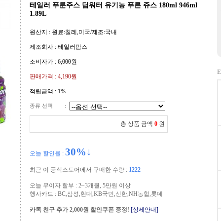
테일러 푸룬주스 딥워터 유기농 푸른 쥬스 180ml 946ml
1.89L
원산지 : 원료:칠레,미국/제조:국내
제조회사 : 테일러팜스
소비자가 :
6,000
원
E
판매가격 :
4,190원
적립금액 :
1%
종류 선택
:
총 상품 금액
0
원
30
%↓
오늘 할인율 :
최근 이 공식스토어에서 구매한 수량 :
1222
오늘 무이자 할부 : 2~3개월, 5만원 이상
행사카드 : BC,삼성,현대,KB국민,신한,NH농협,롯데
카톡 친구 추가 2,000원 할인쿠폰 증정!
[상세안내]