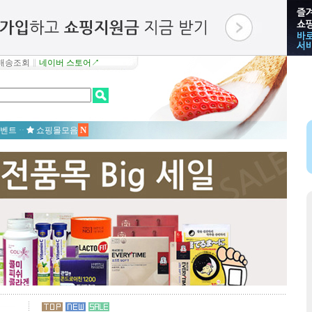
배송조회
∥
네이버 스토어↗
N
벤트
··
쇼핑몰모음