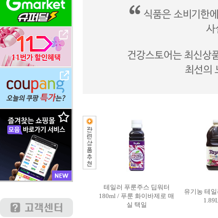
테일러 푸룬주스 딥워터
유기농 테일
180ml / 푸룬 화이바제로 매
1.89
실 택일