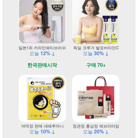
일본1위 카라만뷰티브러쉬
독일 크루거 발포비타민C
오늘
12% ↓
오늘
30% ↓
한국판매시작
구매 70+
10억장 판매 네떼루마니
정관장 홍삼정 에브리타임
오늘
10% ↓
오늘
20% ↓