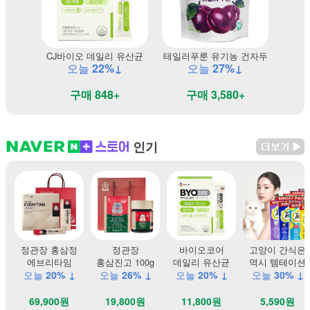
CJ바이오 데일리 유산균
테일러푸룬 유기농 건자두
오늘
22%↓
오늘
27%↓
구매 848+
구매 3,580+
인기
정관장 홍삼정
정관장
바이오코어
고양이 간식은
에브리타임
홍삼진고 100g
데일리 유산균
역시 템테이션
오늘
20% ↓
오늘
26% ↓
오늘
20% ↓
오늘
30% ↓
69,900원
19,800원
11,800원
5,590원