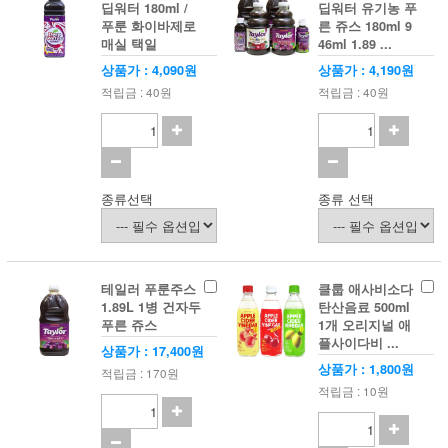
딥워터 180ml /
딥워터 유기농 푸
푸룬 화이바제로
른 쥬스 180ml 9
매실 택일
46ml 1.89 ...
상품가 : 4,090원
상품가 : 4,190원
적립금 : 40원
적립금 : 40원
종류선택
종류 선택
테일러 푸룬주스
클룹 애사비소다
1.89L 1병 건자두
탄산음료 500ml
푸른 쥬스
1개 오리지널 애
플사이다비 ...
상품가 : 17,400원
상품가 : 1,800원
적립금 : 170원
적립금 : 10원