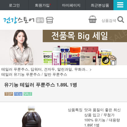
로그인
회원가입
*
마이페이지
최근본상품
상품검색
테일러 푸룬주스, 딥워터, 건자두, 말린과일, 무화과..
테일러 유기농 푸룬주스 / 일반 푸룬주스
유기농 테일러 푸룬주스 1.89L 1병
상품특징
맛과 품질이 좋은 최신
상품 입고 / 무첨가
100% 유기농 / 대용량
1.89ℓ 1병