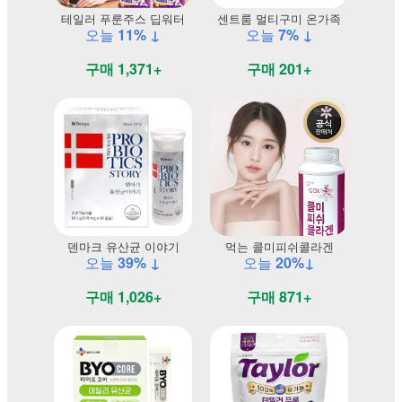
테일러 푸룬주스 딥워터
센트룸 멀티구미 온가족
오늘
11% ↓
오늘
7% ↓
구매 1,371+
구매 201+
덴마크 유산균 이야기
먹는 콜미피쉬콜라겐
오늘
39% ↓
오늘
20%↓
구매 1,026+
구매 871+