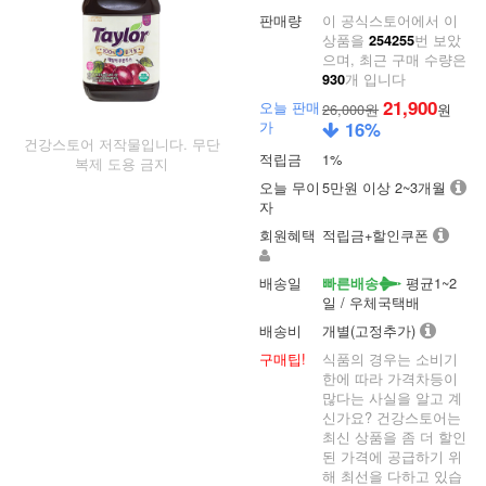
판매량
이 공식스토어에서 이
상품을
번 보았
254255
으며, 최근 구매 수량은
개 입니다
930
21,900
오늘 판매
26,000원
원
가
16
%
건강스토어 저작물입니다. 무단
적립금
1%
복제 도용 금지
오늘 무이
5만원 이상 2~3개월
자
회원혜택
적립금+할인쿠폰
배송일
평균1~2
빠른배송
일 / 우체국택배
배송비
개별(고정추가)
구매팁!
식품의 경우는 소비기
한에 따라 가격차등이
많다는 사실을 알고 계
신가요? 건강스토어는
최신 상품을 좀 더 할인
된 가격에 공급하기 위
해 최선을 다하고 있습