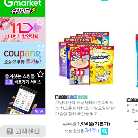
고양이간식 모음 템테이션 파티믹
템테이
스 챠오츄르 테비토퍼 일묘일닭 닭
이 간
가슴살 참치 해산물 닭고
...
8
2,980원
(기본가)
4,500원
34%↓
오늘 할인율