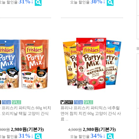
31%↓
30%↓
오늘 할인율
오늘 할인율
 프리스키 파티믹스 60g 비치
퓨리나 프리스키 파티믹스 네추럴
 오리지날 택일 고양이 간식
연어 참치 치킨 60g 고양이 간식 사
.
료
...
2,980원
(기본가)
2,980원
(기본가)
,300원
4,500원
31%↓
34%↓
오늘 할인율
오늘 할인율