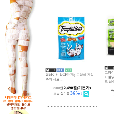
고양이
템테이션 참치맛 75g 고양이 간식
묘일닭
과자 사료
...
도 섭
2,490원
(기본가)
3,900원
2
36%↓
오늘 할인율