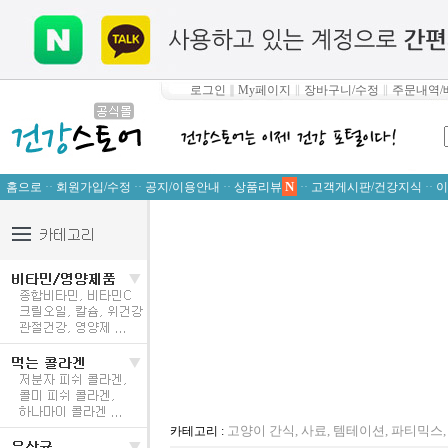
로그인
∥
My페이지
∥
장바구니/수정
∥
주문내역/
N
홈으로
··
회원가입/수정
··
공지/이용안내
··
상품리뷰
··
고객게시판/건강지식
··
이
고양이 간식, 사료, 템테이션, 파티믹스
카테고리 :