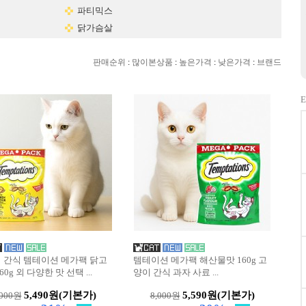
파티믹스
닭가슴살
판매순위
:
많이본상품
:
높은가격
:
낮은가격
:
브랜드
E
 간식 템테이션 메가팩 닭고
템테이션 메가팩 해산물맛 160g 고
60g 외 다양한 맛 선택
...
양이 간식 과자 사료
...
5,490원
(기본가)
5,590원
(기본가)
,000원
8,000원