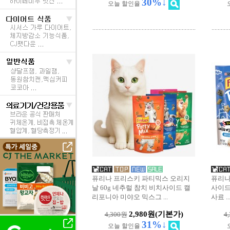
30%↓
오늘 할인율
퓨리나 프리스키 파티믹스 오리지
퓨리나
날 60g 네추럴 참치 비치사이드 캘
사이드
리포니아 미야오 믹스그
...
사료
..
2,980원
(기본가)
4,300원
4
31%↓
오늘 할인율