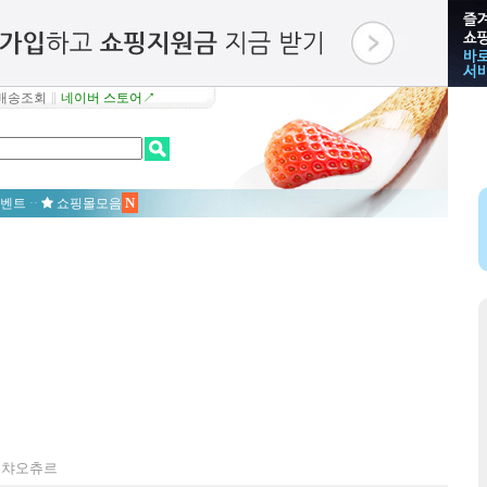
배송조회
∥
네이버 스토어↗
N
벤트
··
쇼핑몰모음
, 챠오츄르