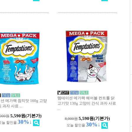
템테이션 메가팩 헤어볼 컨트롤 닭
션 메가팩 참치맛 160g 고양
고기맛 130g 고양이 간식 과자 사료
식 과자 사료
...
...
5,590원
(기본가)
,000원
5,590원
(기본가)
8,000원
30%↓
오늘 할인율
30%↓
오늘 할인율