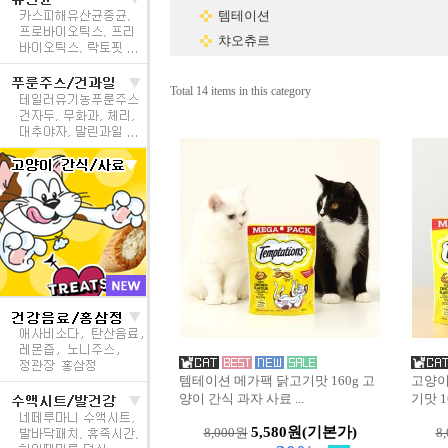
템테이션
챠오츄르
Total 14 items in this category
템테이션 메가팩 닭고기맛 160g 고
고양이
양이 간식 과자 사료
...
기맛 1
5,580원
(기본가)
8,000원
8