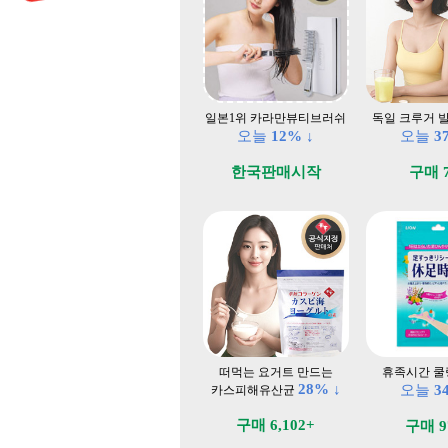
일본1위 카라만뷰티브러쉬
독일 크루거 
오늘
12% ↓
오늘
3
한국판매시작
구매 
떠먹는 요거트 만드는
휴족시간 쿨
28% ↓
오늘
3
카스피해유산균
구매 6,102+
구매 9