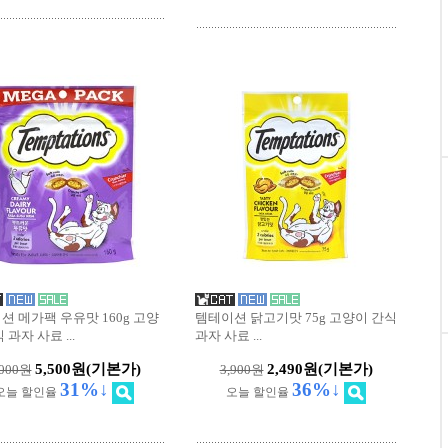
션 메가팩 우유맛 160g 고양
템테이션 닭고기맛 75g 고양이 간식
식 과자 사료
...
과자 사료
...
5,500원
(기본가)
2,490원
(기본가)
,000원
3,900원
31%↓
36%↓
오늘 할인율
오늘 할인율