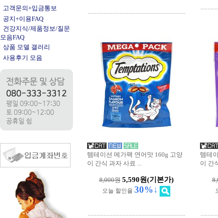
고객문의+입금통보
공지+이용FAQ
건강지식/제품정보/질문
모음FAQ
상품 모델 갤러리
사용후기 모음
템테이션 메가팩 연어맛 160g 고양
템테이
이 간식 과자 사료
...
이 간
5,590원
(기본가)
8,000원
8
30%↓
오늘 할인율