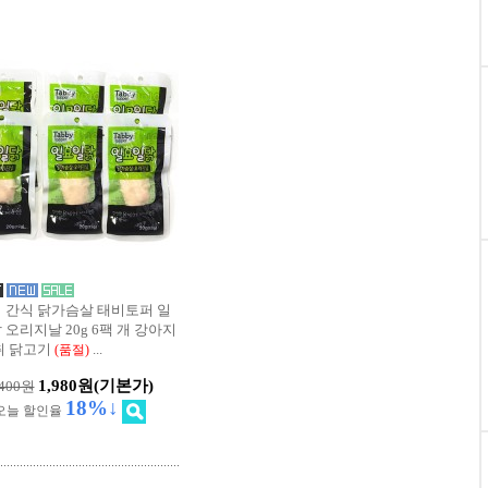
 간식 닭가슴살 태비토퍼 일
 오리지날 20g 6팩 개 강아지
취 닭고기
...
(품절)
1,980원
(기본가)
,400원
18%↓
오늘 할인율