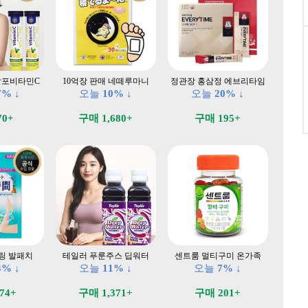
발포비타민C
10억장 판매 네떼루마니
정관장 홍삼정 에브리타임
7% ↓
오늘
10% ↓
오늘
20% ↓
70+
구매 1,680+
구매 195+
링 발패치
테일러 푸룬주스 딥워터
센트룸 멀티구미 온가족
4% ↓
오늘
11% ↓
오늘
7% ↓
74+
구매 1,371+
구매 201+