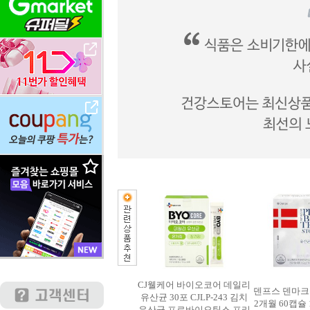
CJ웰케어 바이오코어 데일리
덴프스 덴마
유산균 30포 CJLP-243 김치
2개월 60캡슐 
유산균 프로바이오틱스 프리