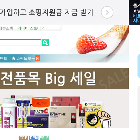
배송조회
∥
네이버 스토어↗
N
벤트
··
쇼핑몰모음