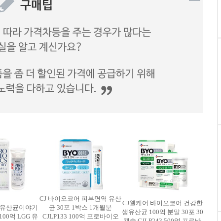
CJ 바이오코어 피부면역 유산
CJ웰케어 바이오코어 건강한
크유산균이야기
균 30포 1박스 1개월분
생유산균 100억 분말 30포 30
100억 LGG 유
CJLP133 100억 프로바이오
캡슐 CJLP243 500억 프로바