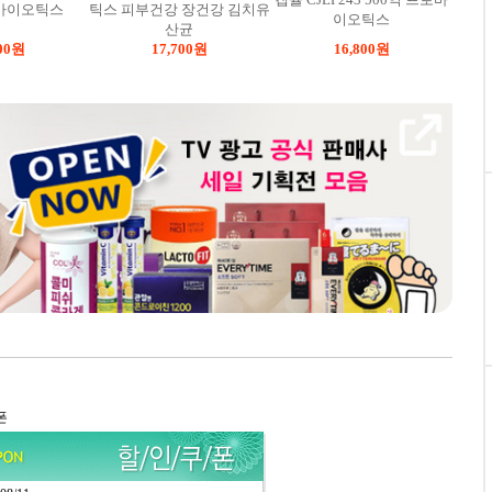
바이오틱스
틱스 피부건강 장건강 김치유
이오틱스
산균
00
원
17,700
원
16,800
원
폰