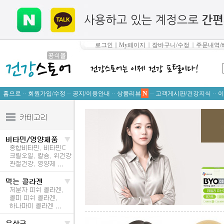
로그인
∥
My페이지
∥
장바구니/수정
∥
주문내역/
N
홈으로
··
회원가입/수정
··
공지/이용안내
··
상품리뷰
··
고객게시판/건강지식
··
이