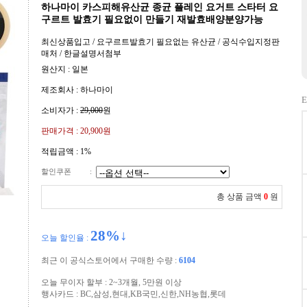
하나마이 카스피해유산균 종균 플레인 요거트 스타터 요
구르트 발효기 필요없이 만들기 재발효배양분양가능
최신상품입고 / 요구르트발효기 필요없는 유산균 / 공식수입지정판
매처 / 한글설명서첨부
원산지 : 일본
제조회사 : 하나마이
E
소비자가 :
29,000
원
판매가격 :
20,900원
적립금액 :
1%
할인쿠폰
:
총 상품 금액
0
원
28
%↓
오늘 할인율 :
최근 이 공식스토어에서 구매한 수량 :
6104
오늘 무이자 할부 : 2~3개월, 5만원 이상
행사카드 : BC,삼성,현대,KB국민,신한,NH농협,롯데