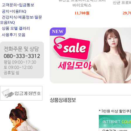
산균 프로
고객문의+입금통보
바이오틱스
공지+이용FAQ
11,700
원
29,7
건강지식/제품정보/질문
모음FAQ
상품 모델 갤러리
NEW
사용후기 모음
* 5만원 이상 할인쿠