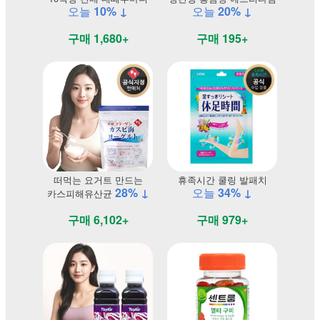
오늘
10% ↓
오늘
20% ↓
구매 1,680+
구매 195+
떠먹는 요거트 만드는
휴족시간 쿨링 발패치
28% ↓
오늘
34% ↓
카스피해유산균
구매 6,102+
구매 979+