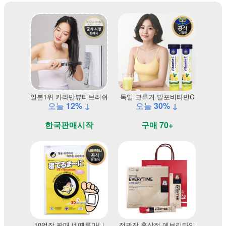
일본1위 카라만뷰티브러쉬
독일 크루거 발포비타민C
오늘
12% ↓
오늘
30% ↓
한국판매시작
구매 70+
10억장 판매 네떼루마니
정관장 홍삼정 에브리타임