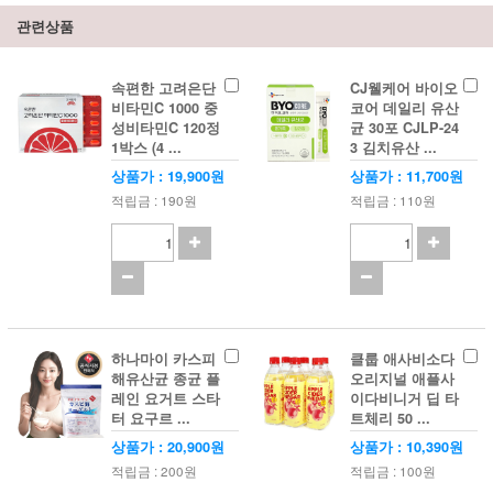
관련상품
속편한 고려은단
CJ웰케어 바이오
비타민C 1000 중
코어 데일리 유산
성비타민C 120정
균 30포 CJLP-24
1박스 (4 ...
3 김치유산 ...
상품가 : 19,900원
상품가 : 11,700원
적립금 : 190원
적립금 : 110원
하나마이 카스피
클룹 애사비소다
해유산균 종균 플
오리지널 애플사
레인 요거트 스타
이다비니거 딥 타
터 요구르 ...
트체리 50 ...
상품가 : 20,900원
상품가 : 10,390원
적립금 : 200원
적립금 : 100원