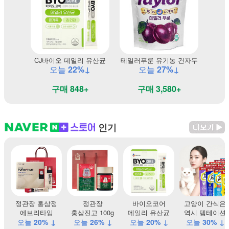
CJ바이오 데일리 유산균
테일러푸룬 유기농 건자두
오늘
22%↓
오늘
27%↓
구매 848+
구매 3,580+
인기
정관장 홍삼정
정관장
바이오코어
고양이 간식은
에브리타임
홍삼진고 100g
데일리 유산균
역시 템테이션
오늘
20% ↓
오늘
26% ↓
오늘
20% ↓
오늘
30% ↓