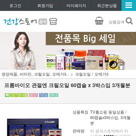
로그인
회원가입
*
마이페이지
최근본상품
상품검색
영양제품, 비타민, 크릴오일, 오메가3..
크릴오일 / 오메가3
프롬바이오 관절엔 크릴오일 60캡슐 x 3박스입 3개월분
상품특징
TV홈쇼핑 동일상품 /
60캡슐x3박스입, 3개월
분
판매량
이 공식스토어에서 이