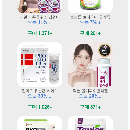
테일러 푸룬주스 딥워터
센트룸 멀티구미 온가족
오늘
11% ↓
오늘
7% ↓
구매 1,371+
구매 201+
덴마크 유산균 이야기
먹는 콜미피쉬콜라겐
오늘
39% ↓
오늘
20%↓
구매 1,026+
구매 871+