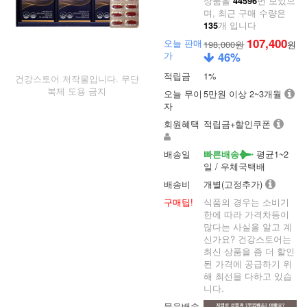
상품을
번 보았으
44596
며, 최근 구매 수량은
개 입니다
135
107,400
오늘 판매
198,000원
원
가
46
%
적립금
1%
건강스토어 저작물입니다. 무단
복제 도용 금지
오늘 무이
5만원 이상 2~3개월
자
회원혜택
적립금+할인쿠폰
배송일
평균1~2
빠른배송
일 / 우체국택배
배송비
개별(고정추가)
구매팁!
식품의 경우는 소비기
한에 따라 가격차등이
많다는 사실을 알고 계
신가요? 건강스토어는
최신 상품을 좀 더 할인
된 가격에 공급하기 위
해 최선을 다하고 있습
니다.
묶음배송