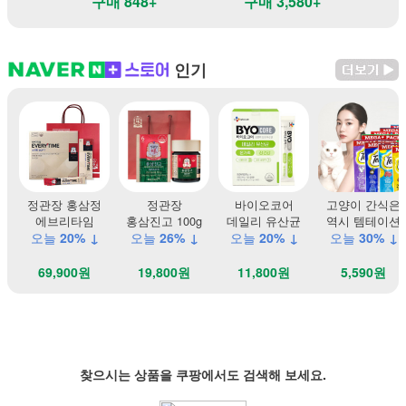
구매 848+
구매 3,580+
인기
정관장 홍삼정
정관장
바이오코어
고양이 간식은
에브리타임
홍삼진고 100g
데일리 유산균
역시 템테이션
오늘
20% ↓
오늘
26% ↓
오늘
20% ↓
오늘
30% ↓
69,900원
19,800원
11,800원
5,590원
찾으시는 상품을 쿠팡에서도 검색해 보세요.