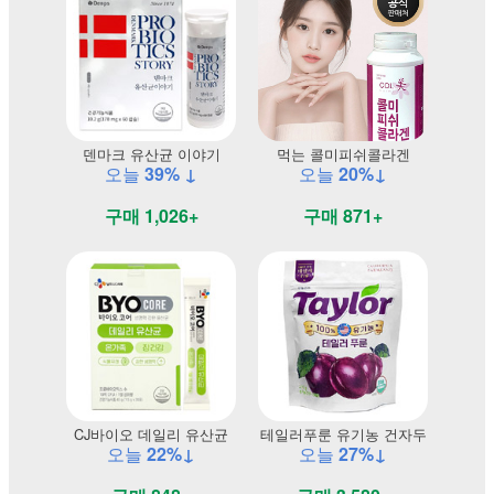
덴마크 유산균 이야기
먹는 콜미피쉬콜라겐
오늘
39% ↓
오늘
20%↓
구매 1,026+
구매 871+
CJ바이오 데일리 유산균
테일러푸룬 유기농 건자두
오늘
22%↓
오늘
27%↓