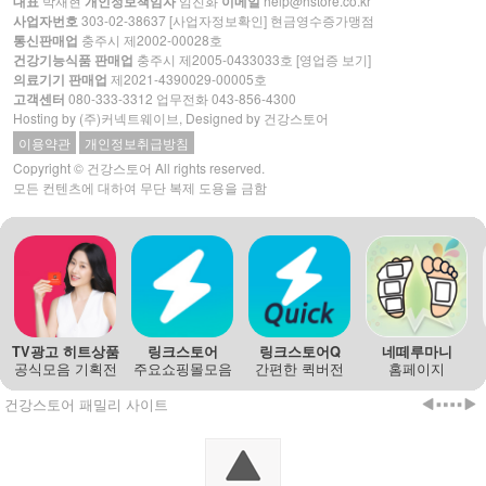
대표
박재현
개인정보책임자
임진화
이메일
help@hstore.co.kr
사업자번호
303-02-38637
[사업자정보확인]
현금영수증가맹점
통신판매업
충주시 제2002-00028호
건강기능식품 판매업
충주시 제2005-0433033호
[영업증 보기]
의료기기 판매업
제2021-4390029-00005호
고객센터
080-333-3312
업무전화
043-856-4300
Hosting by
(주)커넥트웨이브
, Designed by 건강스토어
이용약관
개인정보취급방침
Copyright © 건강스토어 All rights reserved.
모든 컨텐츠에 대하여 무단 복제 도용을 금함
TV광고 히트상품
링크스토어
링크스토어Q
네떼루마니
공식모음 기획전
주요쇼핑몰모음
간편한 퀵버전
홈페이지
건강스토어 패밀리 사이트