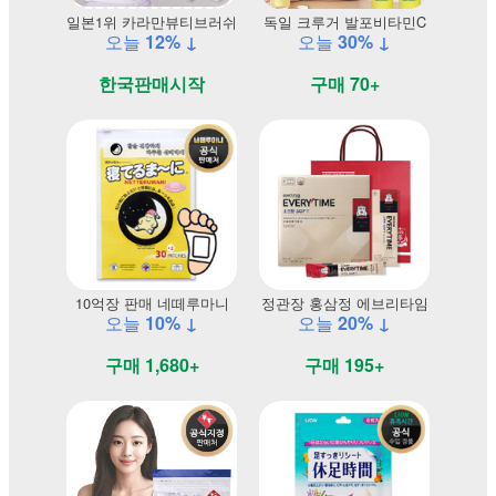
일본1위 카라만뷰티브러쉬
독일 크루거 발포비타민C
오늘
12% ↓
오늘
30% ↓
한국판매시작
구매 70+
10억장 판매 네떼루마니
정관장 홍삼정 에브리타임
오늘
10% ↓
오늘
20% ↓
구매 1,680+
구매 195+