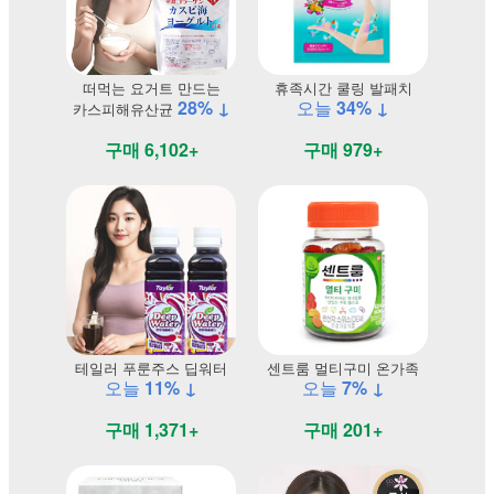
떠먹는 요거트 만드는
휴족시간 쿨링 발패치
28% ↓
오늘
34% ↓
카스피해유산균
구매 6,102+
구매 979+
테일러 푸룬주스 딥워터
센트룸 멀티구미 온가족
오늘
11% ↓
오늘
7% ↓
구매 1,371+
구매 201+