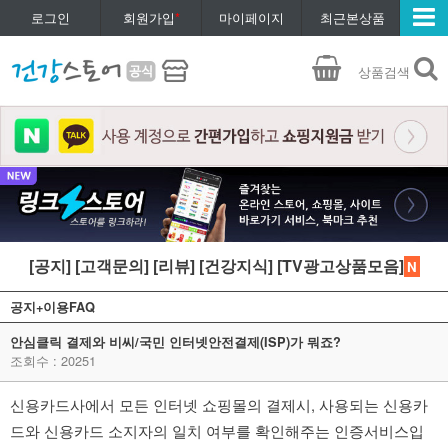
로그인
회원가입
*
마이페이지
최근본상품
상품검색
[공지]
[고객문의]
[리뷰]
[건강지식]
[TV광고상품모음]
N
공지+이용FAQ
안심클릭 결제와 비씨/국민 인터넷안전결제(ISP)가 뭐죠?
조회수 : 20251
신용카드사에서 모든 인터넷 쇼핑몰의 결제시, 사용되는 신용카
드와 신용카드 소지자의 일치 여부를 확인해주는 인증서비스입