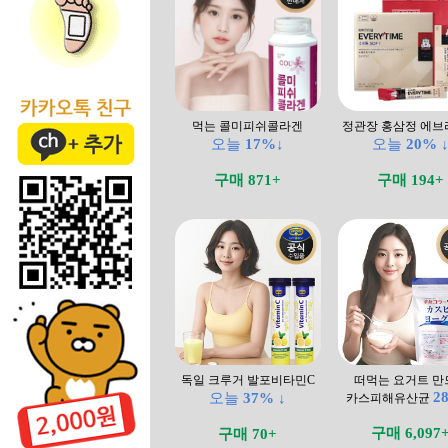
먹는 콜미피쉬콜라겐
정관장 홍삼정 에브
오늘
17%↓
오늘
20% 
구매 871+
구매 194+
독일 크루거 발포비타민C
떠먹는 요거트 만
2
오늘
37% ↓
카스피해유산균
구매 6,097
구매 70+