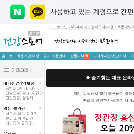
로그인
∥
My페이지
∥
장바구니/수정
∥
주문내역/
N
홈으로
··
회원가입/수정
··
공지/이용안내
··
상품리뷰
··
고객게시판/건강지식
··
이
즐겨찾는 대표 온라인
매번 검색해서 찾기 불편하지 않으
빠르고 안전한 바로가기 서비스