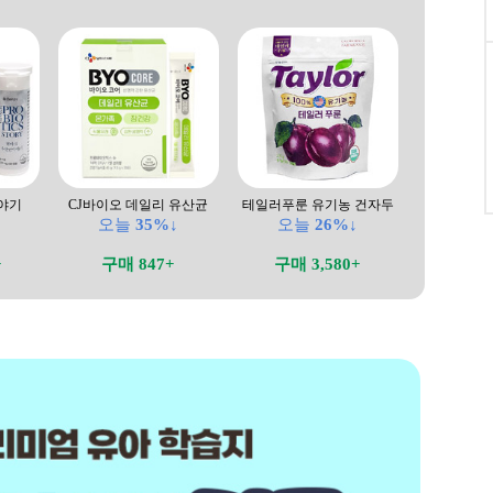
야기
CJ바이오 데일리 유산균
테일러푸룬 유기농 건자두
↓
오늘
35%↓
오늘
26%↓
+
구매 847+
구매 3,580+