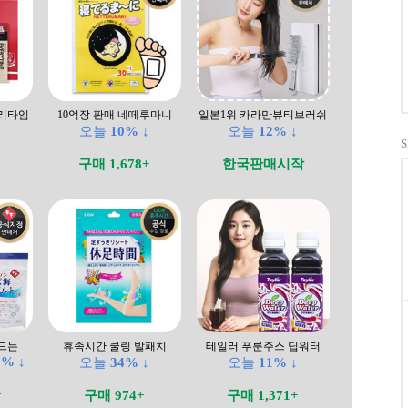
리타임
10억장 판매 네떼루마니
일본1위 카라만뷰티브러쉬
↓
오늘
10% ↓
오늘
12% ↓
구매 1,678+
한국판매시작
드는
휴족시간 쿨링 발패치
테일러 푸룬주스 딥워터
8% ↓
오늘
34% ↓
오늘
11% ↓
+
구매 974+
구매 1,371+