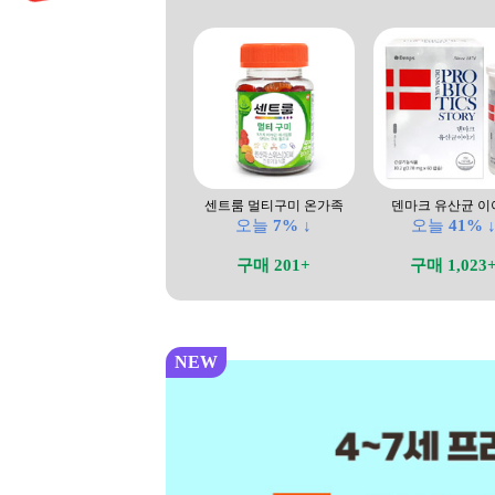
센트룸 멀티구미 온가족
덴마크 유산균 이
오늘
7% ↓
오늘
41% 
구매 201+
구매 1,023
NEW