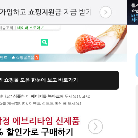
배송조회
∥
네이버 스토어↗
N
벤트
··
쇼핑몰모음
 쇼핑몰 모음 한눈에 보고 바로가기
셨나요?
심플
한 이
페이지
를
북마크
해 두세요! Ctrl+D
를 제공합니다. 이벤트 정보도 확인해 보세요!